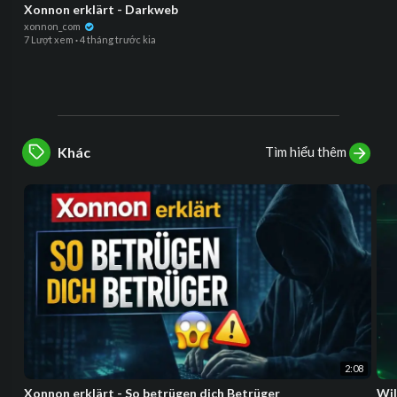
Xonnon erklärt - Darkweb
xonnon_com
7 Lượt xem
·
4 tháng trước kia
Tìm hiểu thêm
Khác
2:08
Xonnon erklärt - So betrügen dich Betrüger
Wil