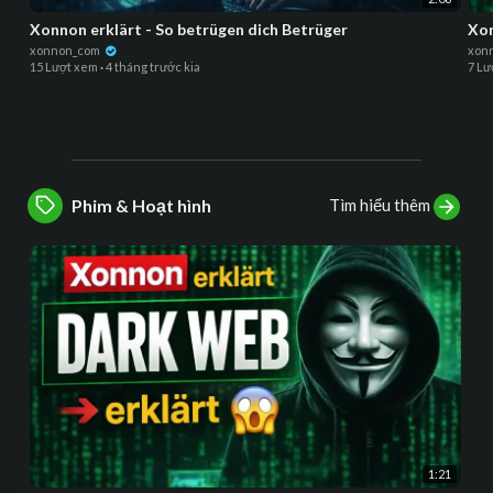
Xonnon erklärt - So betrügen dich Betrüger
Xon
xonnon_com
xon
15 Lượt xem
·
4 tháng trước kia
7 Lư
Tìm hiểu thêm
Phim & Hoạt hình
1:21