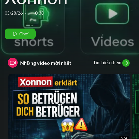
(English)
03/28/26
·
·
0:38
Chơi
Tìm hiểu thêm
Những video mới nhất
2:08