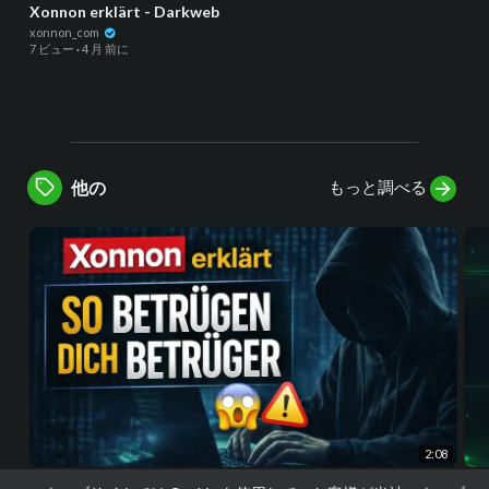
Xonnon erklärt - Darkweb
xonnon_com
7 ビュー
·
4 月 前に
もっと調べる
他の
2:08
Xonnon erklärt - So betrügen dich Betrüger
Wil