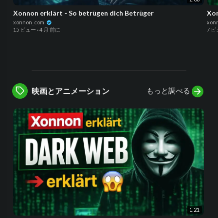
Xonnon erklärt - So betrügen dich Betrüger
Xon
xonnon_com
xon
15 ビュー
·
4 月 前に
7 
もっと調べる
映画とアニメーション
1:21