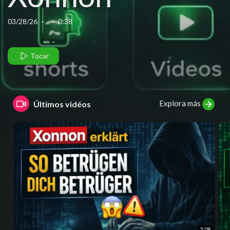
(English)
03/28/26
·
·
0:38
Tocar
Explora más
Últimos vidéos
2:08