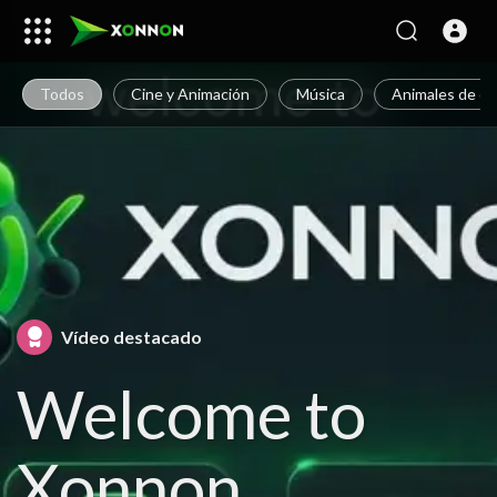
Todos
Cine y Animación
Música
Animales de c
Vídeo destacado
Welcome to
Xonnon