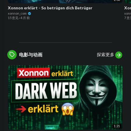
Xonnon erklärt - So betrügen dich Betrüger
Xon
xonnon_com
xon
15 意见
·
4 月 前
7 意
探索更多
电影与动画
1:21