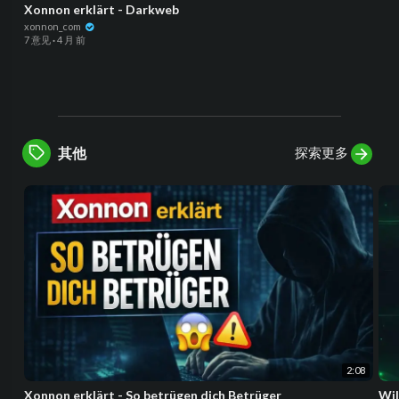
Xonnon erklärt - Darkweb
xonnon_com
7 意见
·
4 月 前
探索更多
其他
2:08
Xonnon erklärt - So betrügen dich Betrüger
Wil