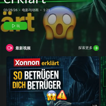
Darkweb
03/28/26
·
电影与动画
·
1:21
玩
探索更多
最新视频
2:08