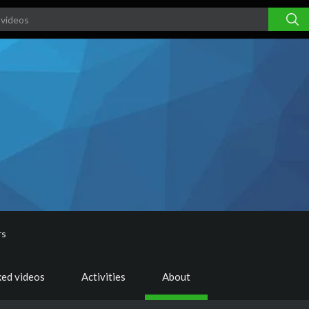
rs
ked videos
Activities
About