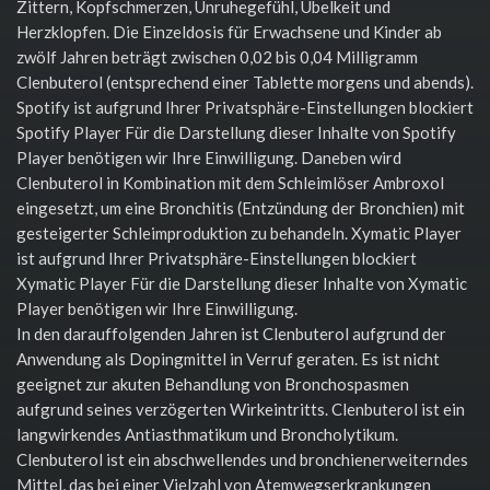
Zittern, Kopfschmerzen, Unruhegefühl, Übelkeit und
Herzklopfen. Die Einzeldosis für Erwachsene und Kinder ab
zwölf Jahren beträgt zwischen 0,02 bis 0,04 Milligramm
Clenbuterol (entsprechend einer Tablette morgens und abends).
Spotify ist aufgrund Ihrer Privatsphäre-Einstellungen blockiert
Spotify Player Für die Darstellung dieser Inhalte von Spotify
Player benötigen wir Ihre Einwilligung. Daneben wird
Clenbuterol in Kombination mit dem Schleimlöser Ambroxol
eingesetzt, um eine Bronchitis (Entzündung der Bronchien) mit
gesteigerter Schleimproduktion zu behandeln. Xymatic Player
ist aufgrund Ihrer Privatsphäre-Einstellungen blockiert
Xymatic Player Für die Darstellung dieser Inhalte von Xymatic
Player benötigen wir Ihre Einwilligung.
In den darauffolgenden Jahren ist Clenbuterol aufgrund der
Anwendung als Dopingmittel in Verruf geraten. Es ist nicht
geeignet zur akuten Behandlung von Bronchospasmen
aufgrund seines verzögerten Wirkeintritts. Clenbuterol ist ein
langwirkendes Antiasthmatikum und Broncholytikum.
Clenbuterol ist ein abschwellendes und bronchienerweiterndes
Mittel, das bei einer Vielzahl von Atemwegserkrankungen