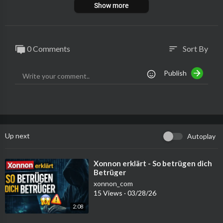
Show more
0 Comments
Sort By
sort
Publish
Up next
Autoplay
⁣Xonnon erklärt - So betrügen dich
Betrüger
xonnon_com
15 Views
·
03/28/26
2:08