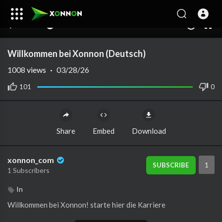
00:00
00:00
1.00x
10
Willkommen bei Xonnon (Deutsch)
1008
views
·
03/28/26
101
0
Share
Embed
Download
xonnon_com
1
SUBSCRIBE
1 Subscribers
In
Willkommen bei Xonnon! starte hier die Karriere